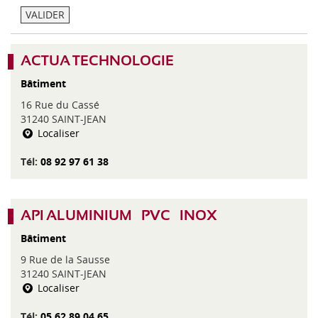
d
é
VALIDER
i
g
-
o
P
r
y
ACTUA TECHNOLOGIE
i
r
e
Bâtiment
é
n
16 Rue du Cassé
é
31240 SAINT-JEAN
e
Localiser
s
Tél:
08 92 97 61 38
API ALUMINIUM – PVC – INOX
Bâtiment
9 Rue de la Sausse
31240 SAINT-JEAN
Localiser
Tél:
05 62 89 04 65