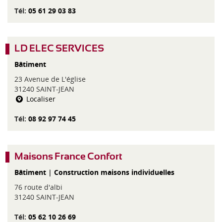
Tél:
05 61 29 03 83
LD ELEC SERVICES
Bâtiment
23 Avenue de L'église
31240 SAINT-JEAN
Localiser
Tél:
08 92 97 74 45
Maisons France Confort
Bâtiment
|
Construction maisons individuelles
76 route d'albi
31240 SAINT-JEAN
Tél:
05 62 10 26 69