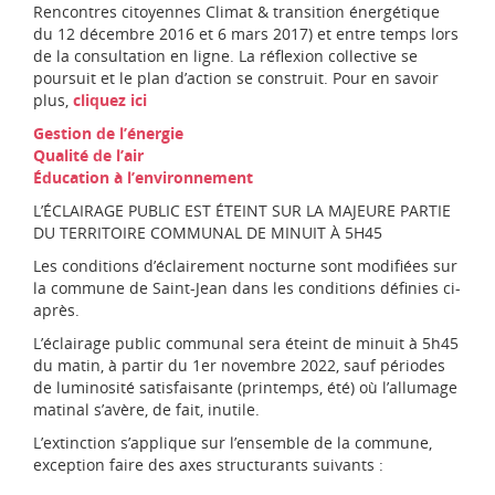
d
Rencontres citoyennes Climat & transition énergétique
i
du 12 décembre 2016 et 6 mars 2017) et entre temps lors
-
de la consultation en ligne. La réflexion collective se
P
poursuit et le plan d’action se construit. Pour en savoir
y
plus,
cliquez ici
r
Gestion de l’énergie
é
Qualité de l’air
n
Éducation à l’environnement
é
e
L’ÉCLAIRAGE PUBLIC EST ÉTEINT SUR LA MAJEURE PARTIE
s
DU TERRITOIRE COMMUNAL DE MINUIT À 5H45
Les conditions d’éclairement nocturne sont modifiées sur
la commune de Saint-Jean dans les conditions définies ci-
après.
L’éclairage public communal sera éteint de minuit à 5h45
du matin, à partir du 1er novembre 2022, sauf périodes
de luminosité satisfaisante (printemps, été) où l’allumage
matinal s’avère, de fait, inutile.
L’extinction s’applique sur l’ensemble de la commune,
exception faire des axes structurants suivants :