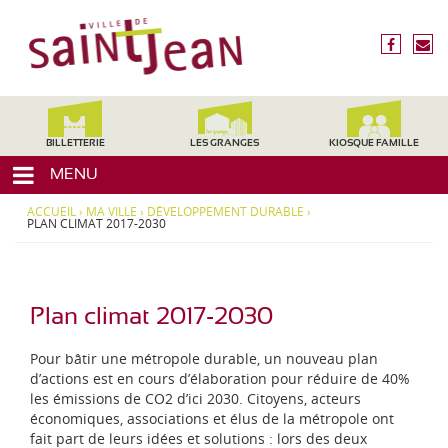
3
V
1
i
f
n
2
l
a
o
4
c
u
l
0
e
s
,
e
b
é
H
d
o
c
BILLETTERIE
LES GRANGES
KIOSQUE FAMILLE
a
o
r
e
u
MENU
k
i
t
S
r
e
ACCUEIL
›
MA VILLE
›
DÉVELOPPEMENT DURABLE
›
a
e
PLAN CLIMAT 2017-2030
-
i
G
a
n
r
t
o
Plan climat 2017-2030
-
n
J
n
Pour bâtir une métropole durable, un nouveau plan
e
e
d’actions est en cours d’élaboration pour réduire de 40%
,
les émissions de CO2 d’ici 2030. Citoyens, acteurs
a
M
économiques, associations et élus de la métropole ont
n
i
fait part de leurs idées et solutions : lors des deux