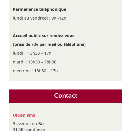
biodiversité »
Permanence téléphonique
lundi au vendredi : 9h -12h
Télécharger le règlement écrit
Télécharger
le document graphique du règlement –
Accueil public sur rendez-vous
Plan de zonage
Télécharger la présentation de la réunion publique
(prise de rdv par mail ou téléphone)
du projet Cœur de Ville
Accéder au
dossier complet du RLPi
Accéder au service eau de Toulouse Métropole
lundi : 13h30 – 17h
Télécharger la délibération du Conseil Municipal
mardi : 13h30 – 18h30
mercredi : 13h30 – 17h
Accéder au formulaire cerfa de l’autorisation
préalable
Contact
Accéder au formulaire cerfa de la déclaration
préalable
Urbanisme
Accéder au service d’Enedis
9 avenue du Bois
31240 saint-jean