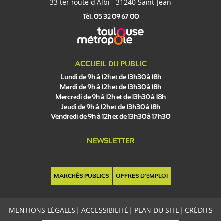
33 ter route d'Albi - 31240 Saint-Jean
Tél. 05 32 09 67 00
ACCUEIL DU PUBLIC
Lundi de 9h à 12h et de 13h30 à 18h
Mardi de 9h à 12h et de 13h30 à 18h
Mercredi de 9h à 12h et de 13h30 à 18h
Télécharger le formulaire cerfa de déclaration des
Jeudi de 9h à 12h et de 13h30 à 18h
supports publicitaires (TLPE)
Vendredi de 9h à 12h et de 13h30 à 17h30
Télécharger la notice d’information relative à la
NEWSLETTER
déclaration des supports publicitaires (TLPE)
MARCHÉS PUBLICS
OFFRES D'EMPLOI
Télécharger la délibération du Conseil Municipal
MENTIONS LÉGALES
|
ACCESSIBILITÉ
|
PLAN DU SITE
|
CRÉDITS