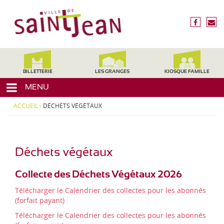
3
V
1
i
f
n
2
l
a
o
4
c
u
l
0
e
s
,
e
b
é
H
d
o
c
BILLETTERIE
LES GRANGES
KIOSQUE FAMILLE
a
o
r
e
u
MENU
k
i
t
S
r
e
ACCUEIL
›
DÉCHETS VÉGÉTAUX
a
e
-
i
G
a
n
r
t
Déchets végétaux
o
-
n
J
n
Collecte des Déchets Végétaux 2026
e
e
Télécharger le Calendrier des collectes pour les abonnés
,
(forfait payant)
a
M
n
i
Télécharger le Calendrier des collectes pour les abonnés