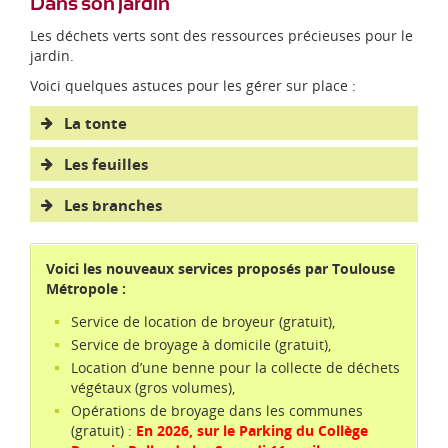
Dans son jardin
Les déchets verts sont des ressources précieuses pour le
jardin.
Voici quelques astuces pour les gérer sur place :
La tonte
La tonte « mulching »
Les feuilles
Le paillage
Le paillage
Les branches
Le broyat
La lasagne
La lasagne
broyer les branches à l’aide d’un broyeur ou
Voici les nouveaux services proposés par Toulouse
d’une tondeuse pour les branches d’un
Métropole :
diamètre inférieur à 1 cm,
Le compostage
utiliser le broyat obtenu pour pailler les pieds
Service de location de broyeur (gratuit),
d’arbres et des haies d’arbustes (12 à 15 cm
Le terreau
Service de broyage à domicile (gratuit),
d’épaisseur) et les cultures restant en place
Location d’une benne pour la collecte de déchets
longtemps au potager (fraisiers),
végétaux (gros volumes),
utiliser le broyat pour le compostage.
Opérations de broyage dans les communes
La haie sèche
(gratuit) :
En 2026, sur le Parking du Collège