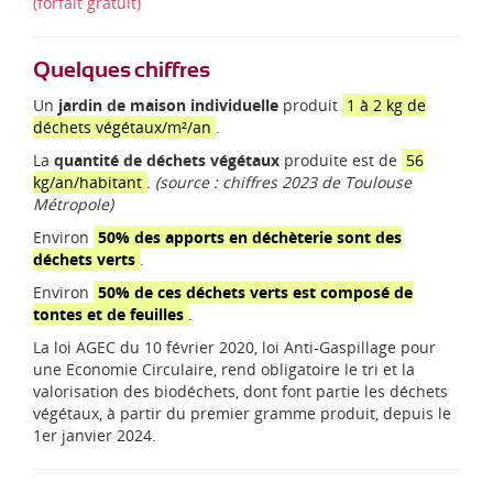
d
(forfait gratuit)
i
-
P
Quelques chiffres
y
Un
jardin de maison individuelle
produit
1 à 2 kg de
r
déchets végétaux/m²/an
.
é
n
La
quantité de déchets végétaux
produite est de
56
é
kg/an/habitant
.
(source : chiffres 2023 de Toulouse
e
Métropole)
s
Environ
50% des apports en déchèterie sont des
déchets verts
.
Environ
50% de ces déchets verts est composé de
tontes et de feuilles
.
La loi AGEC du 10 février 2020, loi Anti-Gaspillage pour
une Economie Circulaire, rend obligatoire le tri et la
valorisation des biodéchets, dont font partie les déchets
végétaux, à partir du premier gramme produit, depuis le
1er janvier 2024.