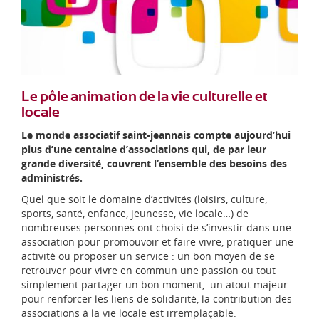
d
i
-
P
y
r
é
Le pôle animation de la vie culturelle et
n
locale
é
e
Le monde associatif saint-jeannais compte aujourd’hui
s
plus d’une centaine d’associations qui, de par leur
grande diversité, couvrent l’ensemble des besoins des
administrés.
Quel que soit le domaine d’activités (loisirs, culture,
sports, santé, enfance, jeunesse, vie locale…) de
nombreuses personnes ont choisi de s’investir dans une
association pour promouvoir et faire vivre, pratiquer une
activité ou proposer un service : un bon moyen de se
retrouver pour vivre en commun une passion ou tout
simplement partager un bon moment, un atout majeur
pour renforcer les liens de solidarité, la contribution des
associations à la vie locale est irremplaçable.