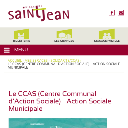
3
V
1
i
f
n
2
l
a
o
4
c
u
l
0
e
s
,
e
b
é
H
d
o
c
BILLETTERIE
LES GRANGES
KIOSQUE FAMILLE
a
o
r
e
u
MENU
k
i
t
S
r
e
ACCUEIL
›
MES SERVICES
›
SOLIDARITÉ/CCAS
›
a
e
LE CCAS (CENTRE COMMUNAL D’ACTION SOCIALE) – ACTION SOCIALE
-
MUNICIPALE
i
G
a
n
r
t
o
-
Le CCAS (Centre Communal
n
J
n
d’Action Sociale) – Action Sociale
e
e
Municipale
,
a
M
n
i