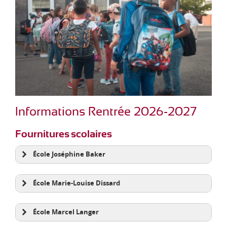
d
i
-
P
y
r
é
n
é
e
s
Informations Rentrée 2026-2027
Fournitures scolaires
École Joséphine Baker
Maternelle
CP
CE1
CE2
École Marie-Louise Dissard
CM1 et CM2
CP
CE1
CE2
École Marcel Langer
CM1 et CM2