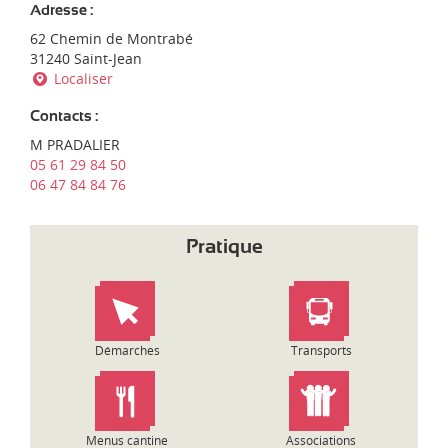
d
e
Adresse :
i
d
62 Chemin de Montrabé
-
'
31240 Saint-Jean
P
e
Localiser
y
n
r
t
Contacts :
é
r
n
M PRADALIER
e
é
05 61 29 84 50
p
e
06 47 84 84 76
r
s
i
s
Pratique
e
:
Démarches
Transports
Menus cantine
Associations