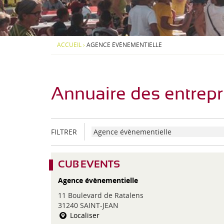
d
S
S
i
-
O
O
-
U
U
P
S
S
J
y
-
-
ACCUEIL
›
AGENCE ÉVÈNEMENTIELLE
r
M
M
e
é
E
E
n
N
N
a
U
U
é
e
Annuaire des entrepr
n
s
C
FILTRER
a
t
é
CUB EVENTS
g
Agence évènementielle
o
r
11 Boulevard de Ratalens
i
31240 SAINT-JEAN
e
Localiser