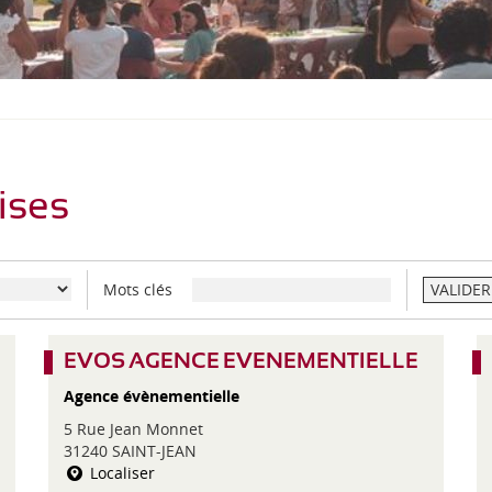
S
O
U
S
-
M
E
N
U
ises
Mots clés
VALIDER
EVOS AGENCE EVENEMENTIELLE
Agence évènementielle
5 Rue Jean Monnet
31240 SAINT-JEAN
Localiser