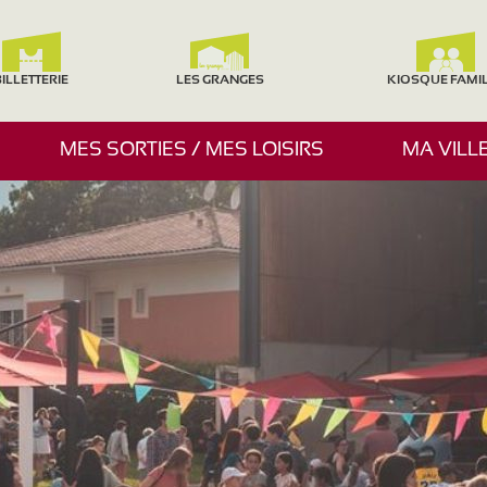
ILLETTERIE
LES GRANGES
KIOSQUE FAMI
A
MES SORTIES / MES LOISIRS
MA VILL
F
F
I
C
H
E
R
/
M
A
S
Q
U
E
R
L
E