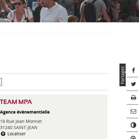
S
O
U
S
-
M
E
N
U
Partagez
TEAM MPA
Agence évènementielle
C
18 Rue Jean Monnet
o
31240 SAINT-JEAN
n
Localiser