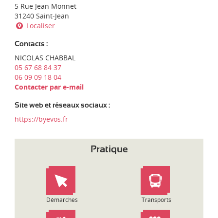
d
d
5 Rue Jean Monnet
i
'
31240 Saint-Jean
-
e
Localiser
P
n
y
t
Contacts :
r
r
NICOLAS CHABBAL
é
e
05 67 68 84 37
n
p
06 09 09 18 04
é
r
Contacter par e-mail
e
i
s
s
Site web et réseaux sociaux :
e
:
https://byevos.fr
Pratique
Démarches
Transports