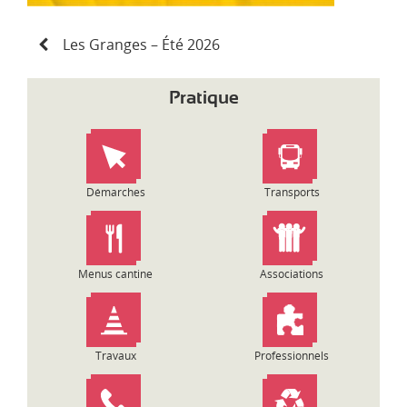
N
Les Granges – Été 2026
a
v
i
Pratique
g
a
t
i
o
Démarches
Transports
n
d
e
l
Menus cantine
Associations
’
a
r
t
Travaux
Professionnels
i
c
l