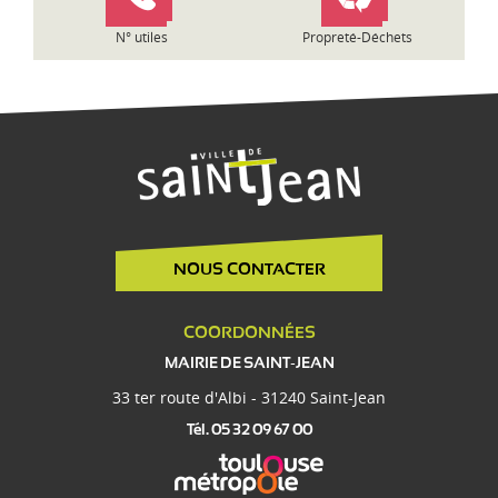
e
N° utiles
Propreté-Déchets
NOUS CONTACTER
COORDONNÉES
MAIRIE DE SAINT-JEAN
33 ter route d'Albi - 31240 Saint-Jean
Tél. 05 32 09 67 00