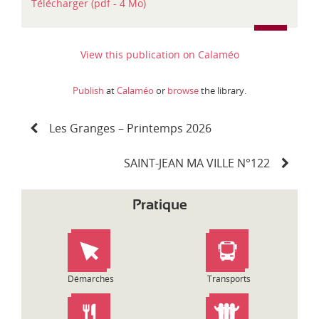
Télécharger (pdf - 4 Mo)
t
é
g
o
View this publication on Calaméo
r
i
Publish
at
Calaméo
or
browse
the library.
e
s
N
Les Granges – Printemps 2026
a
v
i
SAINT-JEAN MA VILLE N°122
g
a
Pratique
t
i
o
n
d
Démarches
Transports
e
l
’