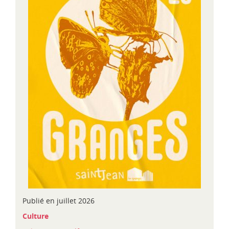
d
i
-
P
y
r
é
n
é
e
s
Publié en juillet 2026
C
Culture
a