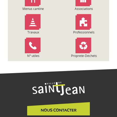
a
Menus cantine
Associations
r
t
i
c
Travaux
Professionnels
l
e
N° utiles
Propreté-Déchets
NOUS CONTACTER