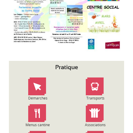
d
i
-
P
y
r
é
n
é
e
s
Pratique
Démarches
Transports
Menus cantine
Associations