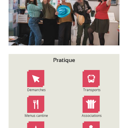
d
i
-
P
y
r
é
n
é
e
s
Pratique
Démarches
Transports
Menus cantine
Associations