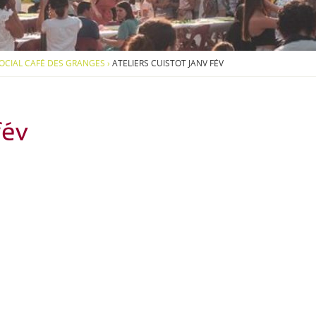
S
O
U
S
-
SOCIAL CAFÉ DES GRANGES
›
ATELIERS CUISTOT JANV FÉV
M
E
N
U
fév