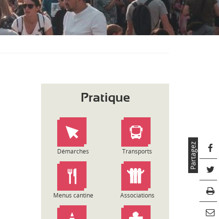
S
O
U
S
-
M
E
N
U
Pratique
Partagez
Démarches
Transports
Menus cantine
Associations