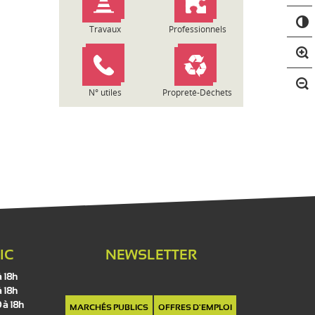
C
o
Travaux
Professionnels
n
t
r
a
N° utiles
Propreté-Déchets
s
t
e
IC
NEWSLETTER
à 18h
à 18h
 à 18h
MARCHÉS PUBLICS
OFFRES D'EMPLOI