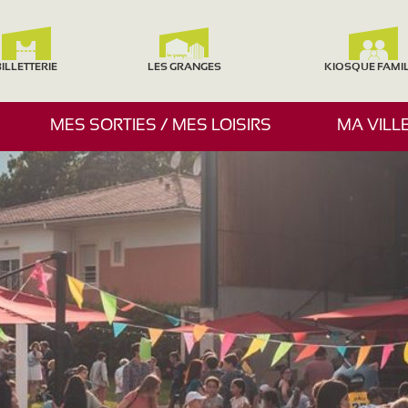
ILLETTERIE
LES GRANGES
KIOSQUE FAMI
A
MES SORTIES / MES LOISIRS
MA VILL
F
F
I
C
H
E
R
/
M
A
S
Q
U
E
R
L
E