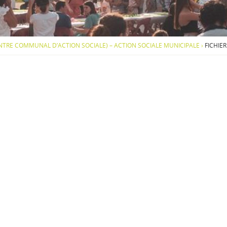
S
O
U
S
-
ENTRE COMMUNAL D’ACTION SOCIALE) – ACTION SOCIALE MUNICIPALE
›
FICHIER
M
E
N
U