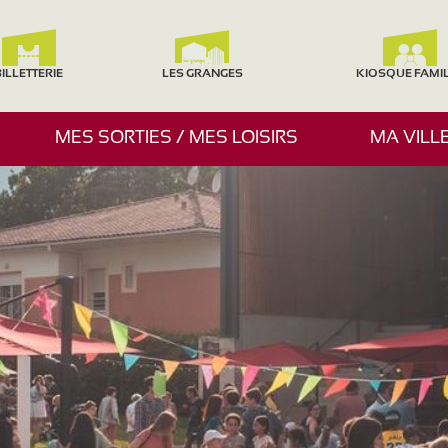
ILLETTERIE
LES GRANGES
KIOSQUE FAMI
A
MES SORTIES / MES LOISIRS
MA VILL
F
F
I
C
H
E
R
/
M
A
S
Q
U
E
R
L
E