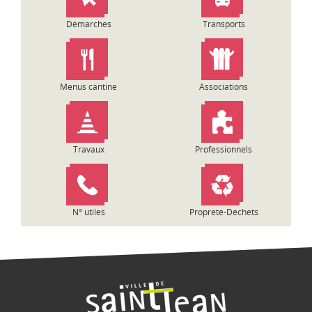
d
i
Démarches
Transports
-
P
y
r
é
Menus cantine
Associations
n
é
e
s
Travaux
Professionnels
N° utiles
Propreté-Déchets