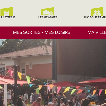
ILLETTERIE
LES GRANGES
KIOSQUE FAMI
A
MES SORTIES / MES LOISIRS
MA VILL
F
F
I
C
H
E
R
/
M
A
S
Q
U
E
R
L
E