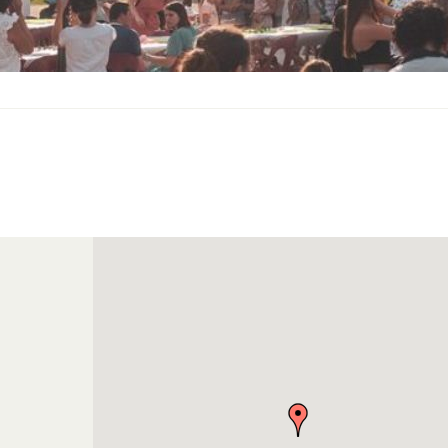
S
O
U
S
-
M
E
N
U