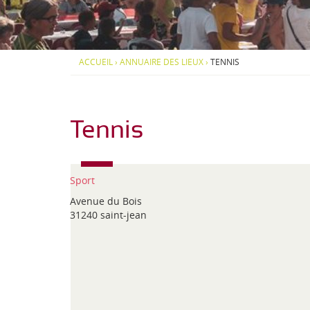
d
S
S
i
-
O
O
-
U
U
P
S
S
J
y
-
-
ACCUEIL
›
ANNUAIRE DES LIEUX
›
TENNIS
r
M
M
e
é
E
E
n
N
N
a
U
U
é
e
Tennis
n
s
Sport
Avenue du Bois
31240 saint-jean