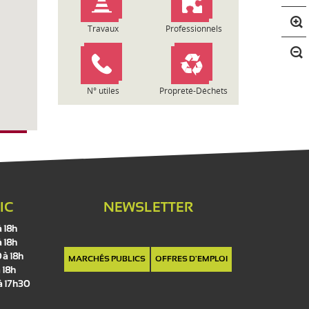
n
t
Travaux
Professionnels
r
a
s
t
N° utiles
Propreté-Déchets
e
IC
NEWSLETTER
à 18h
à 18h
 à 18h
MARCHÉS PUBLICS
OFFRES D'EMPLOI
 18h
 à 17h30