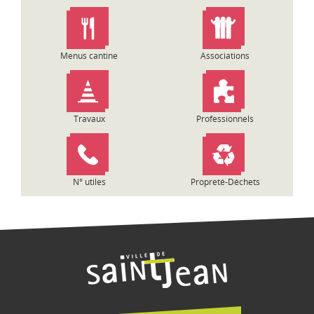
n
d
e
l
Menus cantine
Associations
’
a
r
t
Travaux
Professionnels
i
c
l
e
N° utiles
Propreté-Déchets