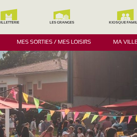
ILLETTERIE
LES GRANGES
KIOSQUE FAMI
A
MES SORTIES / MES LOISIRS
MA VILL
F
F
I
C
H
E
R
/
M
A
S
Q
U
E
R
L
E