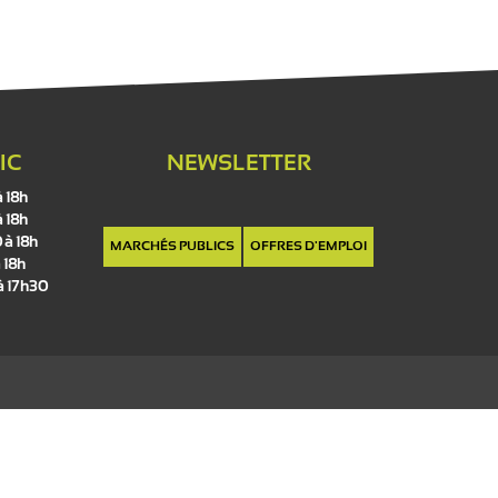
IC
NEWSLETTER
à 18h
à 18h
 à 18h
MARCHÉS PUBLICS
OFFRES D'EMPLOI
 18h
 à 17h30
Re