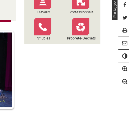
Partagez
Travaux
Professionnels
N° utiles
Propreté-Déchets
C
o
n
t
r
a
s
t
e