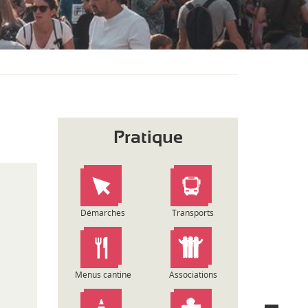
S
O
U
S
-
M
E
N
U
Pratique
Démarches
Transports
Menus cantine
Associations