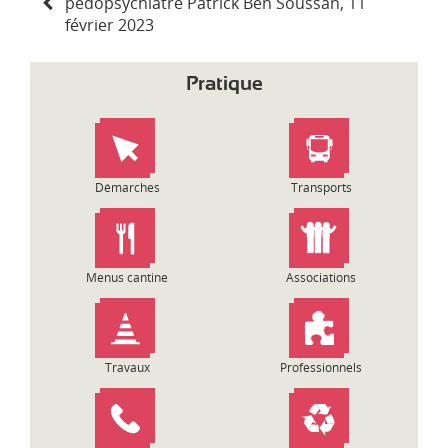
pédopsychiatre Patrick Ben Soussan, 11
v
février 2023
i
g
a
Pratique
t
i
o
n
d
Démarches
Transports
e
l
’
a
Menus cantine
Associations
r
t
i
c
Travaux
Professionnels
l
e