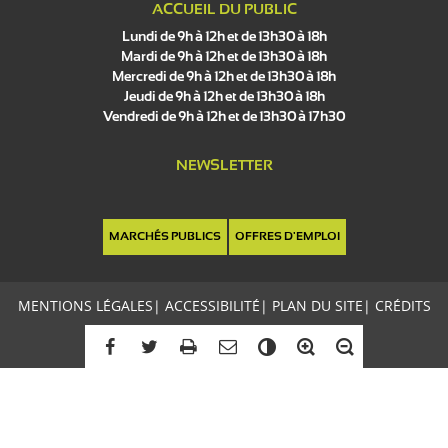
ACCUEIL DU PUBLIC
Lundi de 9h à 12h et de 13h30 à 18h
Mardi de 9h à 12h et de 13h30 à 18h
Mercredi de 9h à 12h et de 13h30 à 18h
Jeudi de 9h à 12h et de 13h30 à 18h
Vendredi de 9h à 12h et de 13h30 à 17h30
NEWSLETTER
MARCHÉS PUBLICS
OFFRES D'EMPLOI
MENTIONS LÉGALES
|
ACCESSIBILITÉ
|
PLAN DU SITE
|
CRÉDITS
C
o
n
t
r
a
Re