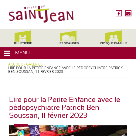
3
V
1
i
f
n
2
l
a
o
4
c
u
l
0
e
s
,
e
b
é
H
d
o
c
BILLETTERIE
LES GRANGES
KIOSQUE FAMILLE
a
o
r
e
u
MENU
k
i
t
S
r
e
ACCUEIL
›
GALERIES
›
a
e
LIRE POUR LA PETITE ENFANCE AVEC LE PÉDOPSYCHIATRE PATRICK
-
BEN SOUSSAN, 11 FÉVRIER 2023
i
G
a
n
r
t
o
-
Lire pour la Petite Enfance avec le
n
J
n
pédopsychiatre Patrick Ben
e
e
Soussan, 11 février 2023
,
a
M
n
i