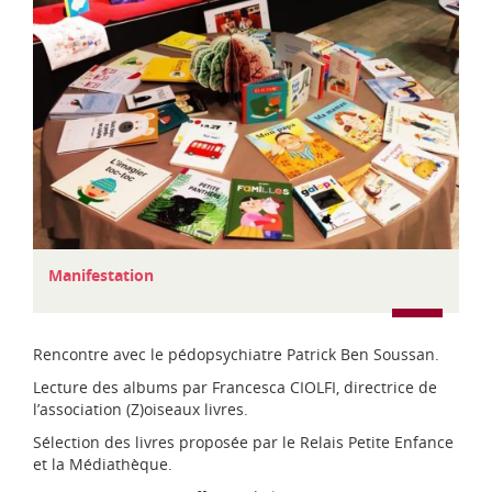
d
i
-
P
y
r
é
n
é
e
s
C
Manifestation
a
t
é
Rencontre avec le pédopsychiatre Patrick Ben Soussan.
g
o
Lecture des albums par Francesca CIOLFI, directrice de
r
l’association (Z)oiseaux livres.
i
Sélection des livres proposée par le Relais Petite Enfance
e
et la Médiathèque.
s