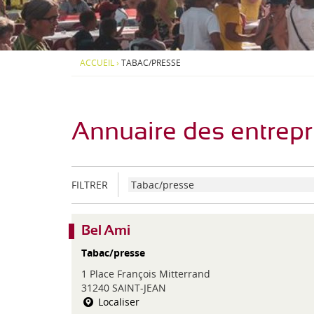
d
S
S
i
-
O
O
-
U
U
P
S
S
J
y
-
-
ACCUEIL
›
TABAC/PRESSE
r
M
M
e
é
E
E
n
N
N
a
U
U
é
e
Annuaire des entrepr
n
s
C
FILTRER
a
t
é
Bel Ami
g
Tabac/presse
o
r
1 Place François Mitterrand
i
31240 SAINT-JEAN
e
Localiser