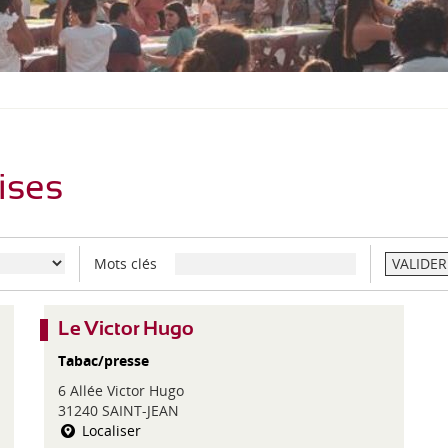
S
O
U
S
-
M
E
N
U
ises
Mots clés
VALIDER
Le Victor Hugo
Tabac/presse
6 Allée Victor Hugo
31240 SAINT-JEAN
Localiser