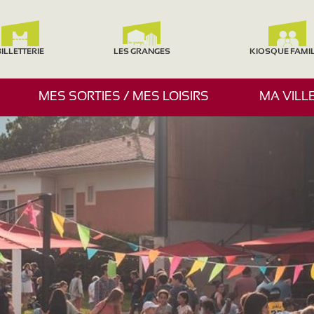
ILLETTERIE
LES GRANGES
KIOSQUE FAMI
A
MES SORTIES / MES LOISIRS
MA VILL
F
F
I
C
H
E
R
/
M
A
S
Q
U
E
R
L
E