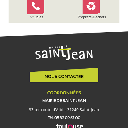
c
l
e
N° utiles
Propreté-Déchets
NOUS CONTACTER
COORDONNÉES
MAIRIE DE SAINT-JEAN
33 ter route d'Albi - 31240 Saint-Jean
Tél. 05 32 09 67 00