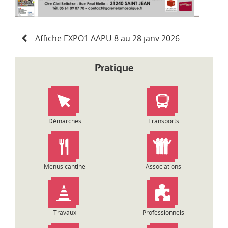
N
Affiche EXPO1 AAPU 8 au 28 janv 2026
a
v
i
Pratique
g
a
t
i
o
Démarches
Transports
n
d
e
l
Menus cantine
Associations
’
a
r
t
Travaux
Professionnels
i