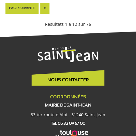
D
PAGE SUIVANTE
E
Résultats 1 à 12 sur 76
R
N
I
E
R
NOUS CONTACTER
COORDONNÉES
MAIRIE DE SAINT-JEAN
33 ter route d'Albi - 31240 Saint-Jean
Tél. 05 32 09 67 00