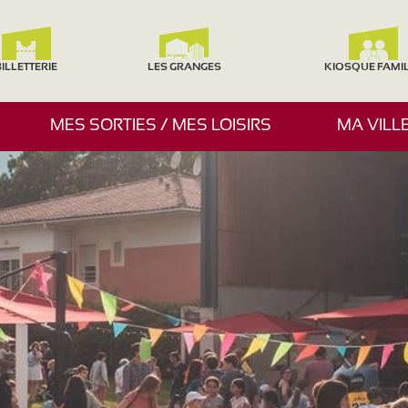
ILLETTERIE
LES GRANGES
KIOSQUE FAMI
A
MES SORTIES / MES LOISIRS
MA VILL
F
F
I
C
H
E
R
/
M
A
S
Q
U
E
R
L
E