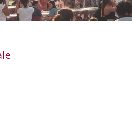
S
O
U
S
-
M
E
N
U
ale