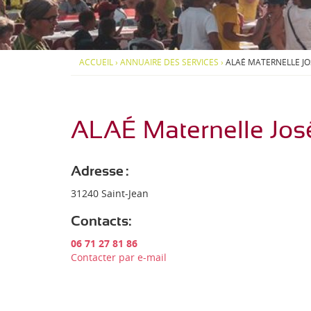
d
S
S
i
-
O
O
-
U
U
P
S
S
J
y
-
-
ACCUEIL
›
ANNUAIRE DES SERVICES
›
ALAÉ MATERNELLE JO
r
M
M
e
é
E
E
n
N
N
a
U
U
é
e
ALAÉ Maternelle Jos
n
s
Adresse :
31240 Saint-Jean
Contacts:
06 71 27 81 86
Contacter par e-mail