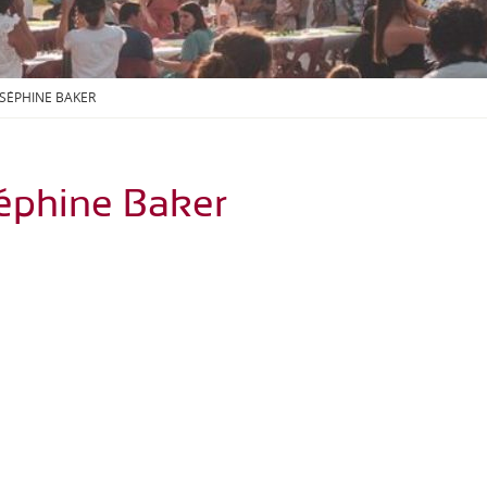
S
O
U
S
-
SÉPHINE BAKER
M
E
N
U
éphine Baker