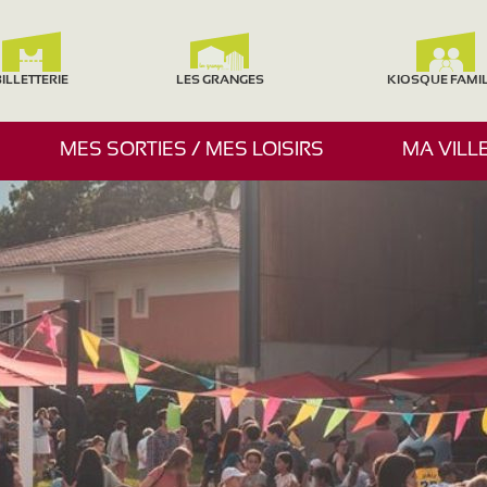
ILLETTERIE
LES GRANGES
KIOSQUE FAMI
A
MES SORTIES / MES LOISIRS
MA VILL
F
F
I
C
H
E
R
/
M
A
S
Q
U
E
R
L
E