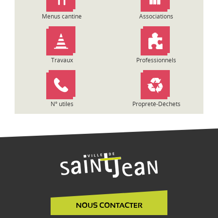
a
Menus cantine
Associations
r
t
i
c
Travaux
Professionnels
l
e
N° utiles
Propreté-Déchets
NOUS CONTACTER