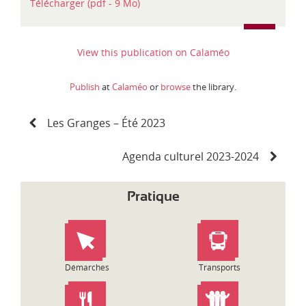
Télécharger (pdf - 9 Mo)
t
é
g
o
View this publication on Calaméo
r
i
Publish
at
Calaméo
or
browse
the library.
e
s
N
Les Granges – Été 2023
a
v
i
Agenda culturel 2023-2024
g
a
Pratique
t
i
o
n
d
Démarches
Transports
e
l
’