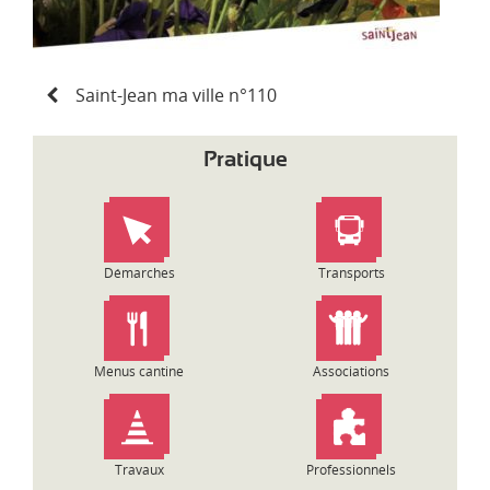
N
Saint-Jean ma ville n°110
a
v
i
Pratique
g
a
t
i
o
Démarches
Transports
n
d
e
l
Menus cantine
Associations
’
a
r
t
Travaux
Professionnels
i