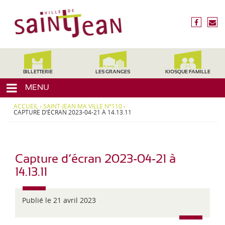
3
V
1
i
f
n
2
l
a
o
4
c
u
l
0
e
s
,
e
b
é
H
d
o
c
BILLETTERIE
LES GRANGES
KIOSQUE FAMILLE
a
o
r
e
u
MENU
k
i
t
S
r
e
ACCUEIL
›
SAINT-JEAN MA VILLE N°110
›
a
e
CAPTURE D’ÉCRAN 2023-04-21 À 14.13.11
-
i
G
a
n
r
t
o
Capture d’écran 2023-04-21 à
-
n
14.13.11
J
n
e
e
,
Publié le 21 avril 2023
a
M
n
i