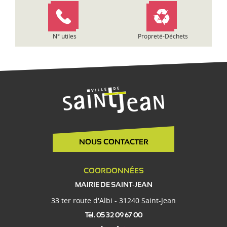
c
l
e
N° utiles
Propreté-Déchets
NOUS CONTACTER
COORDONNÉES
MAIRIE DE SAINT-JEAN
33 ter route d'Albi - 31240 Saint-Jean
Tél. 05 32 09 67 00