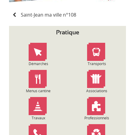
N
Saint-Jean ma ville n°108
a
v
i
Pratique
g
a
t
i
o
Démarches
Transports
n
d
e
l
Menus cantine
Associations
’
a
r
t
Travaux
Professionnels
i
c
l