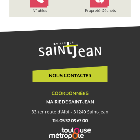
e
N° utiles
Propreté-Déchets
NOUS CONTACTER
COORDONNÉES
MAIRIE DE SAINT-JEAN
33 ter route d'Albi - 31240 Saint-Jean
Tél. 05 32 09 67 00