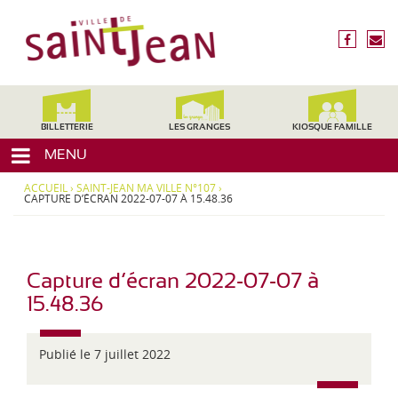
3
V
1
i
f
n
2
l
a
o
4
c
u
l
0
e
s
,
e
b
é
H
d
o
c
BILLETTERIE
LES GRANGES
KIOSQUE FAMILLE
a
o
r
e
u
MENU
k
i
t
S
r
e
ACCUEIL
›
SAINT-JEAN MA VILLE N°107
›
a
e
CAPTURE D’ÉCRAN 2022-07-07 À 15.48.36
-
i
G
a
n
r
t
o
Capture d’écran 2022-07-07 à
-
n
15.48.36
J
n
e
e
,
Publié le 7 juillet 2022
a
M
n
i