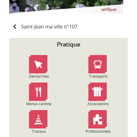
N
Saint-Jean ma ville n°107
a
v
i
Pratique
g
a
t
i
o
Démarches
Transports
n
d
e
l
Menus cantine
Associations
’
a
r
t
Travaux
Professionnels
i