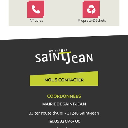
c
l
e
N° utiles
Propreté-Déchets
NOUS CONTACTER
COORDONNÉES
MAIRIE DE SAINT-JEAN
33 ter route d'Albi - 31240 Saint-Jean
Tél. 05 32 09 67 00