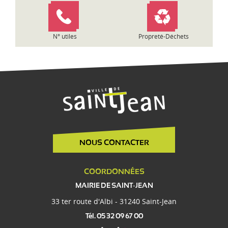
c
l
e
N° utiles
Propreté-Déchets
NOUS CONTACTER
COORDONNÉES
MAIRIE DE SAINT-JEAN
33 ter route d'Albi - 31240 Saint-Jean
Tél. 05 32 09 67 00