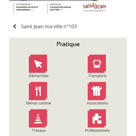
N
Saint-Jean ma ville n°103
a
v
i
Pratique
g
a
t
i
o
Démarches
Transports
n
d
e
l
Menus cantine
Associations
’
a
r
t
Travaux
Professionnels
i