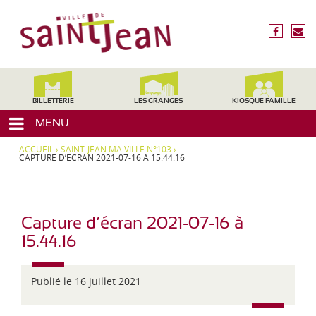
3
V
1
i
f
n
2
l
a
o
4
c
u
l
0
e
s
,
e
b
é
H
d
o
c
BILLETTERIE
LES GRANGES
KIOSQUE FAMILLE
a
o
r
e
u
MENU
k
i
t
S
r
e
ACCUEIL
›
SAINT-JEAN MA VILLE N°103
›
a
e
CAPTURE D’ÉCRAN 2021-07-16 À 15.44.16
-
i
G
a
n
r
t
o
Capture d’écran 2021-07-16 à
-
n
15.44.16
J
n
e
e
,
Publié le 16 juillet 2021
a
M
n
i