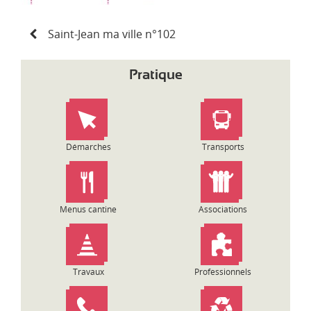
N
Saint-Jean ma ville n°102
a
v
i
Pratique
g
a
t
i
o
Démarches
Transports
n
d
e
l
Menus cantine
Associations
’
a
r
t
Travaux
Professionnels
i
c
l