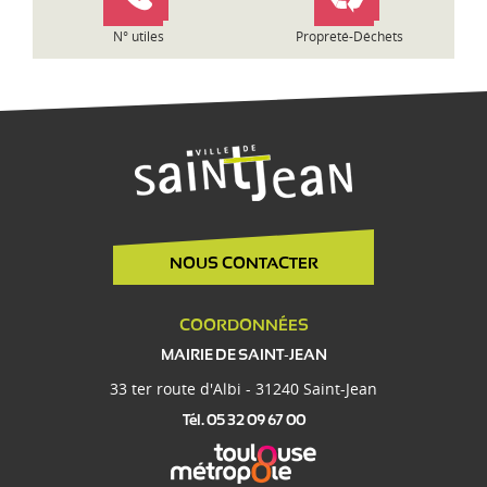
e
N° utiles
Propreté-Déchets
NOUS CONTACTER
COORDONNÉES
MAIRIE DE SAINT-JEAN
33 ter route d'Albi - 31240 Saint-Jean
Tél. 05 32 09 67 00