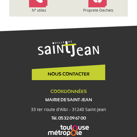
e
N° utiles
Propreté-Déchets
NOUS CONTACTER
COORDONNÉES
MAIRIE DE SAINT-JEAN
33 ter route d'Albi - 31240 Saint-Jean
Tél. 05 32 09 67 00