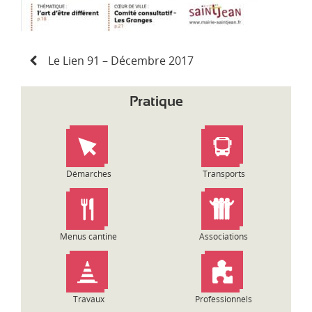
N
Le Lien 91 – Décembre 2017
a
v
i
Pratique
g
a
t
i
o
Démarches
Transports
n
d
e
l
Menus cantine
Associations
’
a
r
t
Travaux
Professionnels
i