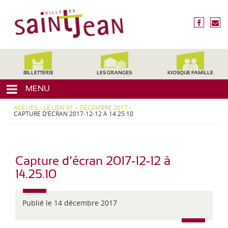
3
V
1
i
f
n
2
l
a
o
4
c
u
l
0
e
s
,
e
b
é
H
d
o
c
BILLETTERIE
LES GRANGES
KIOSQUE FAMILLE
a
o
r
e
u
MENU
k
i
t
S
r
e
ACCUEIL
›
LE LIEN 91 – DÉCEMBRE 2017
›
a
e
CAPTURE D’ÉCRAN 2017-12-12 À 14.25.10
-
i
G
a
n
r
t
o
Capture d’écran 2017-12-12 à
-
n
14.25.10
J
n
e
e
,
Publié le 14 décembre 2017
a
M
n
i