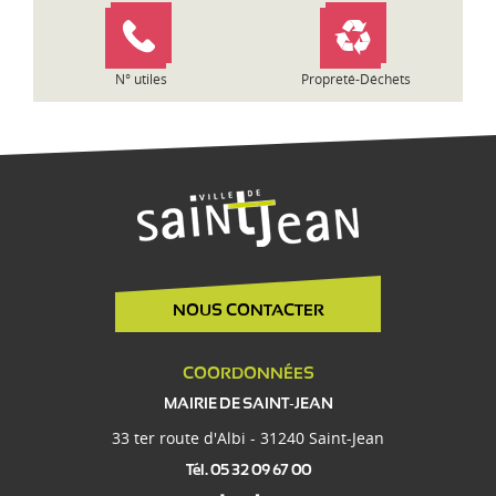
c
l
e
N° utiles
Propreté-Déchets
NOUS CONTACTER
COORDONNÉES
MAIRIE DE SAINT-JEAN
33 ter route d'Albi - 31240 Saint-Jean
Tél. 05 32 09 67 00