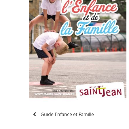
N
Guide Enfance et Famille
a
v