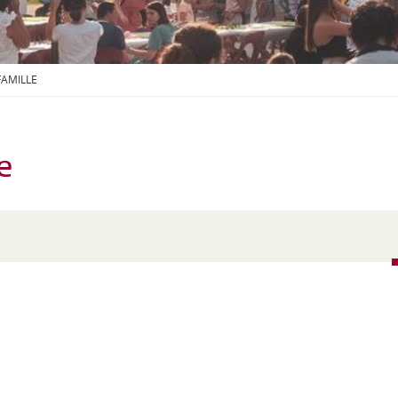
S
O
U
S
-
FAMILLE
M
E
N
U
e