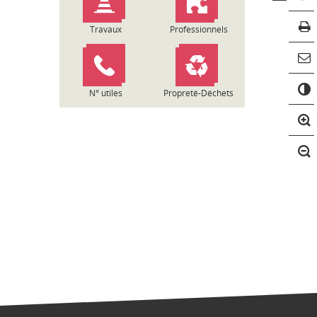
Travaux
Professionnels
C
o
N° utiles
Propreté-Déchets
n
t
r
a
s
t
e