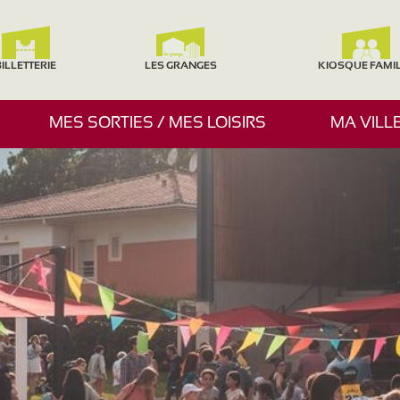
ILLETTERIE
LES GRANGES
KIOSQUE FAMI
A
MES SORTIES / MES LOISIRS
MA VILL
F
F
I
C
H
E
R
/
M
A
S
Q
U
E
R
L
E