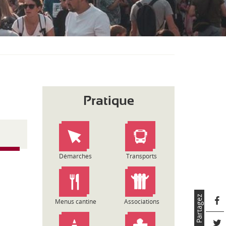
S
O
U
S
-
M
E
N
U
Pratique
Démarches
Transports
Partagez
Menus cantine
Associations