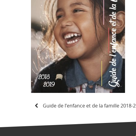
N
Guide de l’enfance et de la famille 2018-
a
v
i
g