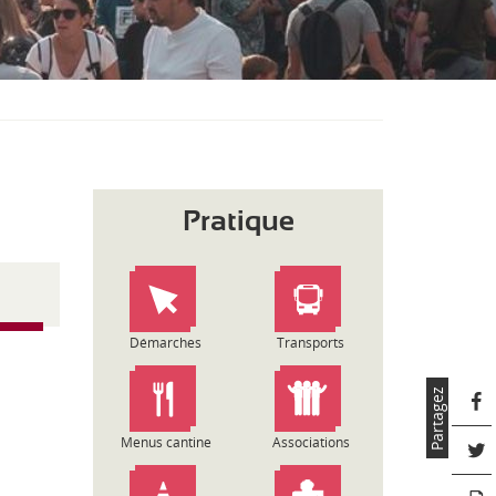
S
O
U
S
-
M
E
N
U
Pratique
Démarches
Transports
Partagez
Menus cantine
Associations