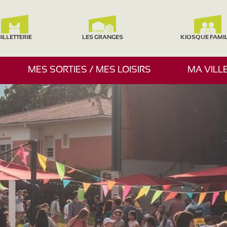
ILLETTERIE
LES GRANGES
KIOSQUE FAMI
A
MES SORTIES / MES LOISIRS
MA VILL
F
F
I
C
H
E
R
/
M
A
S
Q
U
E
R
L
E