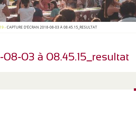
S
O
U
S
-
19
›
CAPTURE D’ÉCRAN 2018-08-03 À 08.45.15_RESULTAT
M
E
N
U
-08-03 à 08.45.15_resultat