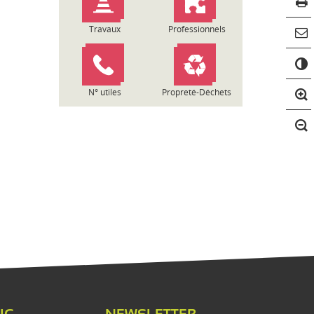
Travaux
Professionnels
C
o
n
N° utiles
Propreté-Déchets
t
r
a
s
t
e