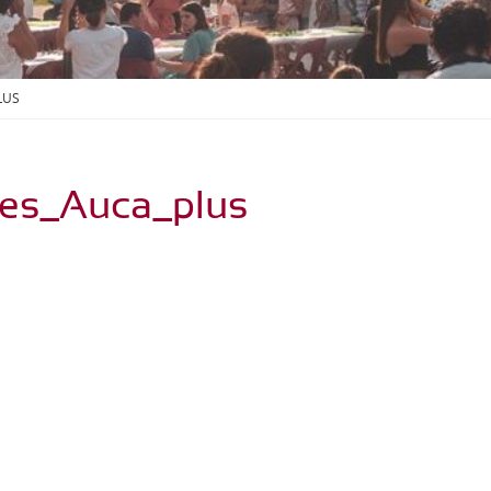
S
O
U
S
-
LUS
M
E
N
U
es_Auca_plus