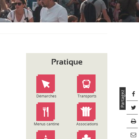
S
O
U
S
-
M
E
N
U
Pratique
Partagez
Démarches
Transports
Menus cantine
Associations