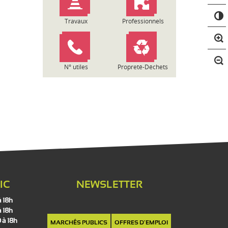
C
o
Travaux
Professionnels
n
t
r
a
N° utiles
Propreté-Déchets
s
t
e
IC
NEWSLETTER
à 18h
à 18h
 à 18h
MARCHÉS PUBLICS
OFFRES D'EMPLOI