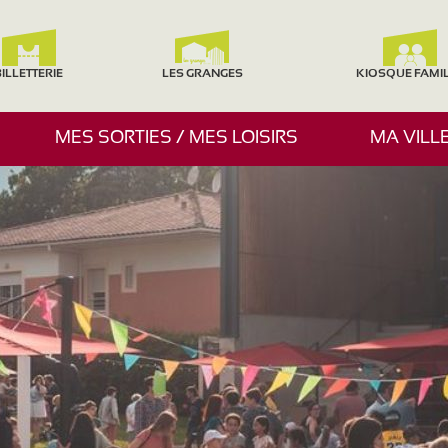
ILLETTERIE
LES GRANGES
KIOSQUE FAMI
A
MES SORTIES / MES LOISIRS
MA VILL
F
F
I
C
H
E
R
/
M
A
S
Q
U
E
R
L
E