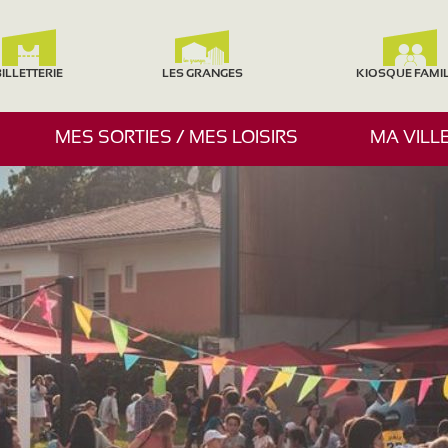
ILLETTERIE
LES GRANGES
KIOSQUE FAMI
A
MES SORTIES / MES LOISIRS
MA VILL
F
F
I
C
H
E
R
/
M
A
S
Q
U
E
R
L
E