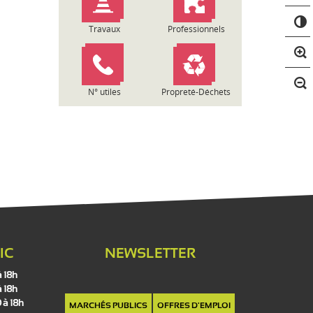
C
o
Travaux
Professionnels
n
t
r
a
N° utiles
Propreté-Déchets
s
t
e
IC
NEWSLETTER
à 18h
à 18h
 à 18h
MARCHÉS PUBLICS
OFFRES D'EMPLOI