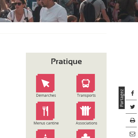
S
O
U
S
-
M
E
N
U
Pratique
Partagez
Démarches
Transports
Menus cantine
Associations