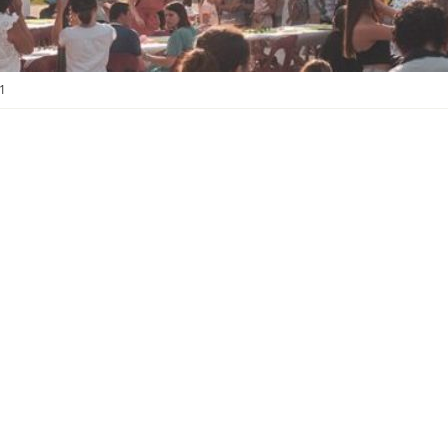
S
O
U
S
-
1
M
E
N
U