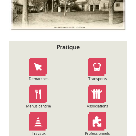
d
i
-
P
y
r
é
n
Pratique
é
e
s
Démarches
Transports
Menus cantine
Associations
Travaux
Professionnels