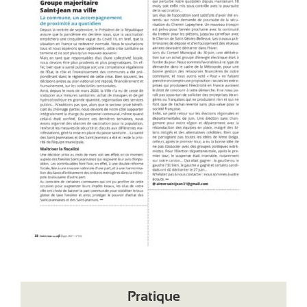
d
i
-
P
y
r
é
n
é
e
s
Pratique