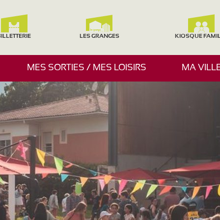
ILLETTERIE
LES GRANGES
KIOSQUE FAMI
A
MES SORTIES / MES LOISIRS
MA VILL
F
F
I
C
H
E
R
/
M
A
S
Q
U
E
R
L
E