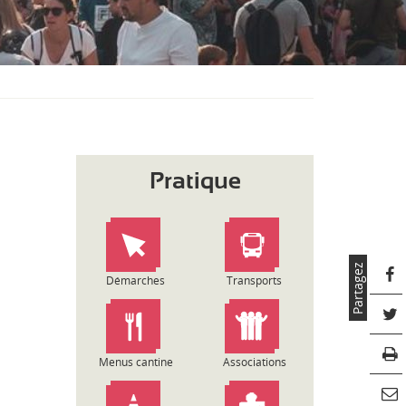
S
O
U
S
-
M
E
N
U
Pratique
Partagez
Démarches
Transports
Menus cantine
Associations