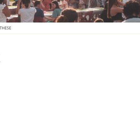
S
O
U
S
-
NTHESE
M
E
N
U
E