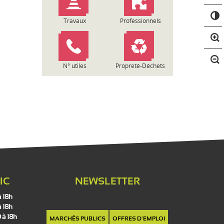
C
o
Travaux
Professionnels
n
t
r
a
N° utiles
Propreté-Déchets
s
t
e
IC
NEWSLETTER
à 18h
à 18h
 à 18h
MARCHÉS PUBLICS
OFFRES D'EMPLOI