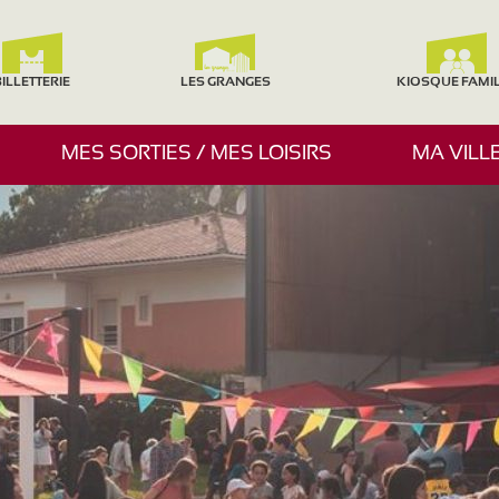
ILLETTERIE
LES GRANGES
KIOSQUE FAMI
A
MES SORTIES / MES LOISIRS
MA VILL
F
F
I
C
H
E
R
/
M
A
S
Q
U
E
R
L
E