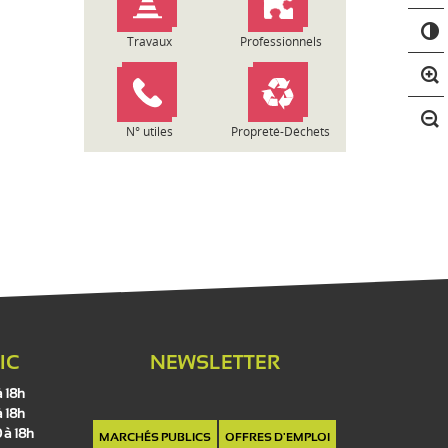
C
o
Travaux
Professionnels
n
t
r
a
N° utiles
Propreté-Déchets
s
t
e
IC
NEWSLETTER
à 18h
à 18h
 à 18h
MARCHÉS PUBLICS
OFFRES D'EMPLOI