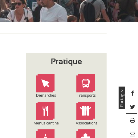
S
O
U
S
-
M
E
N
U
Pratique
Partagez
Démarches
Transports
Menus cantine
Associations