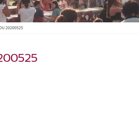
S
O
U
S
-
DU 20200525
M
E
N
U
200525