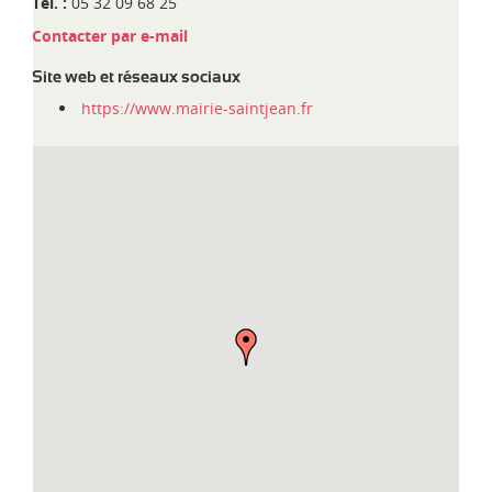
d
Tél. :
05 32 09 68 25
i
Contacter par e-mail
-
P
Site web et réseaux sociaux
y
https://www.mairie-saintjean.fr
r
é
n
é
e
s