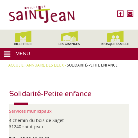
3
V
1
i
f
n
2
l
a
o
4
c
u
l
0
e
s
,
e
b
é
H
d
o
c
BILLETTERIE
LES GRANGES
KIOSQUE FAMILLE
a
o
r
e
u
MENU
k
i
t
S
r
e
ACCUEIL
›
ANNUAIRE DES LIEUX
›
SOLIDARITÉ-PETITE ENFANCE
a
e
-
i
G
a
n
r
t
Solidarité-Petite enfance
o
-
n
J
n
Services municipaux
e
e
,
4 chemin du bois de Saget
a
M
31240 saint-jean
n
i