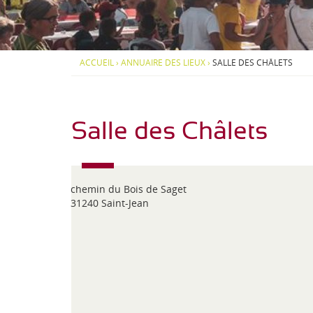
d
S
S
i
-
O
O
-
U
U
P
S
S
J
y
-
-
ACCUEIL
›
ANNUAIRE DES LIEUX
›
SALLE DES CHÂLETS
r
M
M
e
é
E
E
n
N
N
a
U
U
é
e
Salle des Châlets
n
s
chemin du Bois de Saget
31240 Saint-Jean