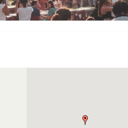
S
O
U
S
-
M
E
N
U