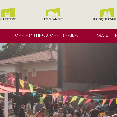
ILLETTERIE
LES GRANGES
KIOSQUE FAMI
A
MES SORTIES / MES LOISIRS
MA VILL
F
F
I
C
H
E
R
/
M
A
S
Q
U
E
R
L
E