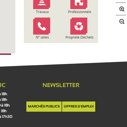
n
t
Travaux
Professionnels
r
a
s
t
N° utiles
Propreté-Déchets
e
IC
NEWSLETTER
à 18h
à 18h
 à 18h
MARCHÉS PUBLICS
OFFRES D'EMPLOI
 18h
 à 17h30