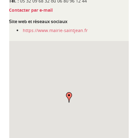
d
Tél. :
05 32 09 68 32 ou 06 80 96 12 44
i
Contacter par e-mail
-
P
Site web et réseaux sociaux
y
https://www.mairie-saintjean.fr
r
é
n
é
e
s