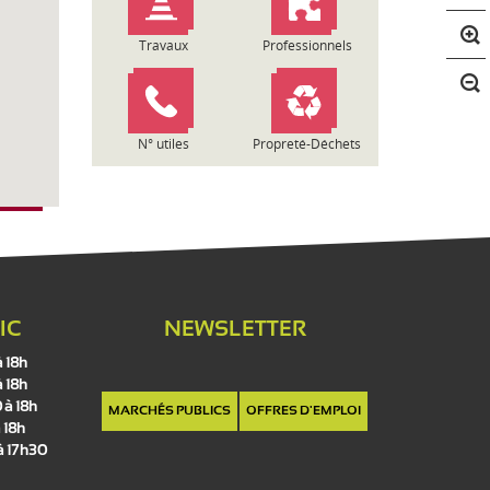
n
t
Travaux
Professionnels
r
a
s
t
N° utiles
Propreté-Déchets
e
IC
NEWSLETTER
à 18h
à 18h
 à 18h
MARCHÉS PUBLICS
OFFRES D'EMPLOI
 18h
 à 17h30