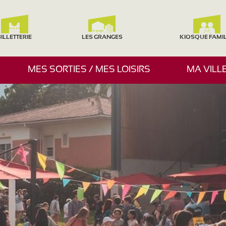
ILLETTERIE
LES GRANGES
KIOSQUE FAMI
A
MES SORTIES / MES LOISIRS
MA VILL
F
F
I
C
H
E
R
/
M
A
S
Q
U
E
R
L
E