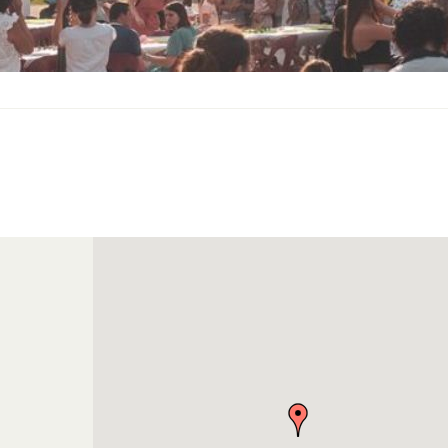
S
O
U
S
-
M
E
N
U