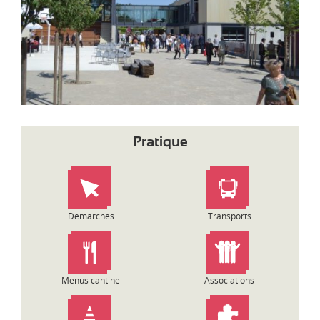
d
i
-
P
y
r
é
n
é
e
Pratique
s
Démarches
Transports
Menus cantine
Associations