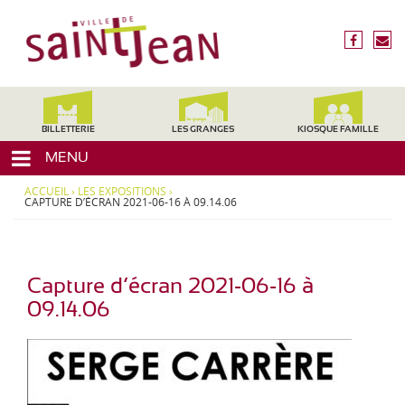
3
V
1
i
f
n
2
l
a
o
4
c
u
l
0
e
s
,
e
b
é
H
d
o
c
BILLETTERIE
LES GRANGES
KIOSQUE FAMILLE
a
o
r
e
u
MENU
k
i
t
S
r
e
ACCUEIL
›
LES EXPOSITIONS
›
a
e
CAPTURE D’ÉCRAN 2021-06-16 À 09.14.06
-
i
G
a
n
r
t
o
Capture d’écran 2021-06-16 à
-
n
09.14.06
J
n
e
e
,
a
M
n
i