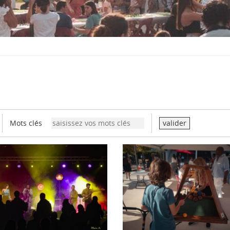
S
O
U
S
-
M
E
N
U
Mots clés
valider