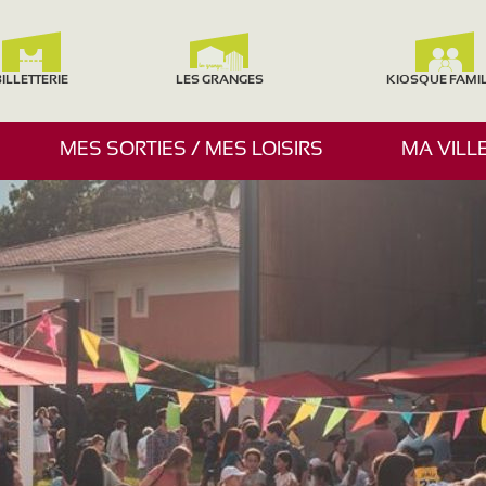
ILLETTERIE
LES GRANGES
KIOSQUE FAMI
A
MES SORTIES / MES LOISIRS
MA VILL
F
F
I
C
H
E
R
/
M
A
S
Q
U
E
R
L
E